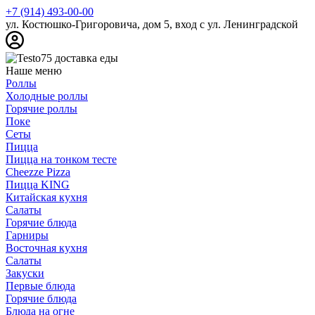
+7 (914) 493-00-00
ул. Костюшко-Григоровича, дом 5, вход с ул. Ленинградской
Наше меню
Роллы
Холодные роллы
Горячие роллы
Поке
Сеты
Пицца
Пицца на тонком тесте
Cheezze Pizza
Пицца KING
Китайская кухня
Салаты
Горячие блюда
Гарниры
Восточная кухня
Салаты
Закуски
Первые блюда
Горячие блюда
Блюда на огне