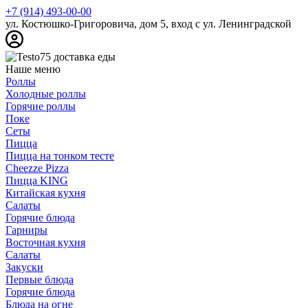
+7 (914) 493-00-00
ул. Костюшко-Григоровича, дом 5, вход с ул. Ленинградской
Наше меню
Роллы
Холодные роллы
Горячие роллы
Поке
Сеты
Пицца
Пицца на тонком тесте
Cheezze Pizza
Пицца KING
Китайская кухня
Салаты
Горячие блюда
Гарниры
Восточная кухня
Салаты
Закуски
Первые блюда
Горячие блюда
Блюда на огне