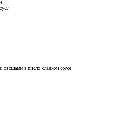
И
оусе
и овощами в кисло-сладком соусе