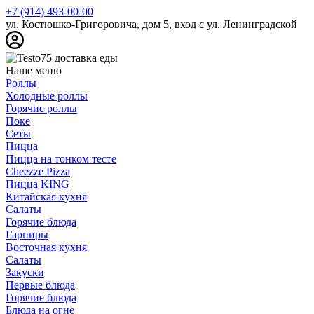
+7 (914) 493-00-00
ул. Костюшко-Григоровича, дом 5, вход с ул. Ленинградской
Наше меню
Роллы
Холодные роллы
Горячие роллы
Поке
Сеты
Пицца
Пицца на тонком тесте
Cheezze Pizza
Пицца KING
Китайская кухня
Салаты
Горячие блюда
Гарниры
Восточная кухня
Салаты
Закуски
Первые блюда
Горячие блюда
Блюда на огне