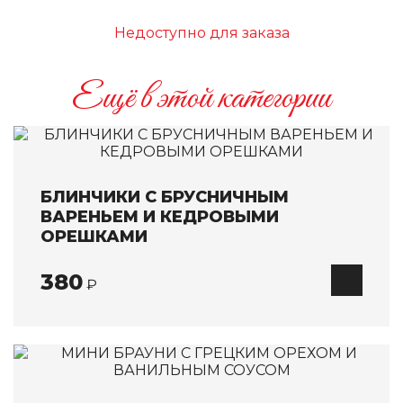
Восточная кухня
Недоступно для заказа
Салаты
Закуски
Ещё в этой категории
Первые блюда
Горячие блюда
Блюда на огне
Выпечка
БЛИНЧИКИ С БРУСНИЧНЫМ
ВАРЕНЬЕМ И КЕДРОВЫМИ
Европейская кухня
ОРЕШКАМИ
Салаты
380
Первые блюда
₽
Горячие блюда
Паста / WOK
Гарниры
Десерты