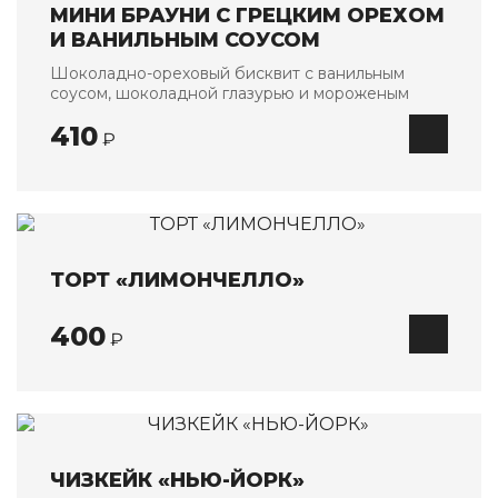
МИНИ БРАУНИ С ГРЕЦКИМ ОРЕХОМ
Банкетные блюда
И ВАНИЛЬНЫМ СОУСОМ
Детское меню
Шоколадно-ореховый бисквит с ванильным
Напитки
соусом, шоколадной глазурью и мороженым
410
О НАС
₽
ОПЛАТА И ДОСТАВКА
АКЦИИ
КОНТАКТЫ
ТОРТ «ЛИМОНЧЕЛЛО»
400
₽
ЧИЗКЕЙК «НЬЮ-ЙОРК»