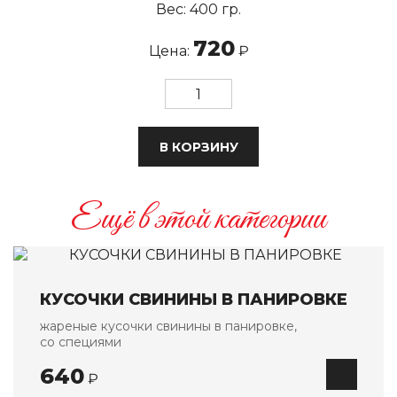
Вес: 400 гр.
Восточная кухня
720
Цена:
₽
Салаты
Закуски
Первые блюда
Горячие блюда
В КОРЗИНУ
Блюда на огне
Выпечка
Ещё в этой категории
Европейская кухня
Салаты
Первые блюда
КУСОЧКИ СВИНИНЫ В ПАНИРОВКЕ
Горячие блюда
жареные кусочки свинины в панировке,
Паста / WOK
со специями
Гарниры
640
₽
Десерты