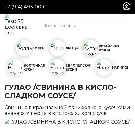
+7 (914) 493-00-00
Роллы
Холодные роллы
Горячие роллы
Поке
КИТАЙСКАЯ
РОЛЛЫ
ПИЦЦА
КУХНЯ
Сеты
ВОСТОЧНАЯ
ЕВРОПЕЙСКАЯ
Пицца
НАПИТКИ
КУХНЯ
КУХНЯ
Пицца на тонком тесте
Cheezze Pizza
ГУЛАО /СВИНИНА В КИСЛО-
СЛАДКОМ СОУСЕ/
Пицца KING
Китайская кухня
Свинина в крахмальной панировке, с кусочками
ананаса и перца в кисло-сладком соусе
Салаты
Горячие блюда
Гарниры