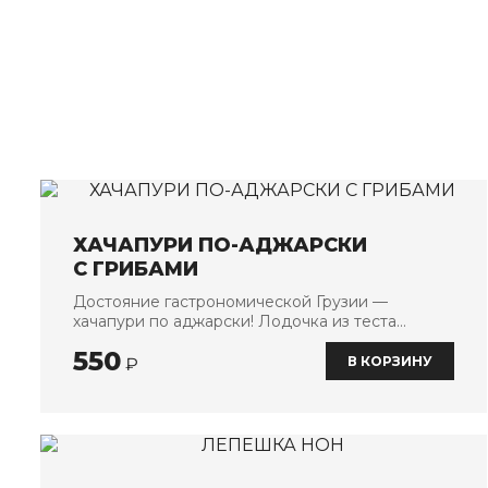
ХАЧАПУРИ ПО-АДЖАРСКИ
С ГРИБАМИ
Достояние гастрономической Грузии —
хачапури по аджарски! Лодочка из теста
наполненная двумя видами сыра
550
с шампиньонами
В КОРЗИНУ
₽