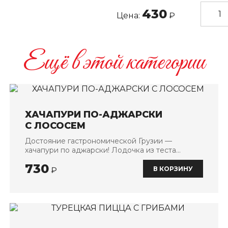
430
Цена:
₽
Ещё в этой категории
ХАЧАПУРИ ПО-АДЖАРСКИ
С ЛОСОСЕМ
Достояние гастрономической Грузии —
хачапури по аджарски! Лодочка из теста
наполненная двумя видами сыра с лососем
730
В КОРЗИНУ
₽