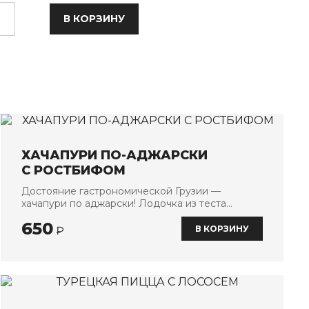
В КОРЗИНУ
ХАЧАПУРИ ПО-АДЖАРСКИ
С РОСТБИФОМ
Достояние гастрономической Грузии —
хачапури по аджарски! Лодочка из теста
наполненная двумя видами сыра, с ломтиками
650
нежного ростбифа и бальзамическим соусом
В КОРЗИНУ
₽