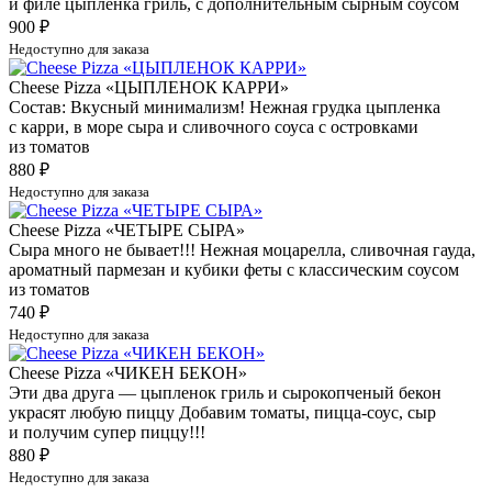
и филе цыпленка гриль, с дополнительным сырным соусом
900
₽
Недоступно для заказа
Cheese Pizza «ЦЫПЛЕНОК КАРРИ»
Состав: Вкусный минимализм! Нежная грудка цыпленка
с карри, в море сыра и сливочного соуса с островками
из томатов
880
₽
Недоступно для заказа
Cheese Pizza «ЧЕТЫРЕ СЫРА»
Сыра много не бывает!!! Нежная моцарелла, сливочная гауда,
ароматный пармезан и кубики феты с классическим соусом
из томатов
740
₽
Недоступно для заказа
Cheese Pizza «ЧИКЕН БЕКОН»
Эти два друга — цыпленок гриль и сырокопченый бекон
украсят любую пиццу Добавим томаты, пицца-соус, сыр
и получим супер пиццу!!!
880
₽
Недоступно для заказа